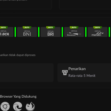
arikan tidak dapat diproses
Penarikan
Rata-rata 5 Menit
Browser Yang Didukung