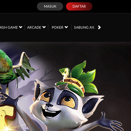
MASUK
DAFTAR
PROMOSI
ASH GAME
ARCADE
POKER
SABUNG AYAM