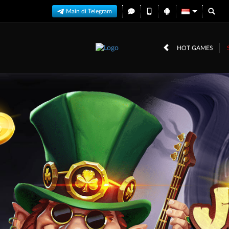
Main di Telegram
HOT GAMES