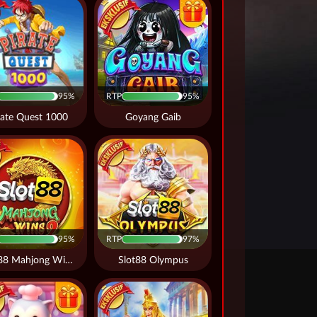
95%
RTP
rate Quest 1000
Goyang Gaib
95%
RTP
Slot88 Mahjong Wins 2
Slot88 Olympus