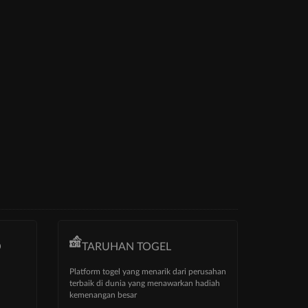
O
TARUHAN TOGEL
Platform togel yang menarik dari perusahan
terbaik di dunia yang menawarkan hadiah
kemenangan besar