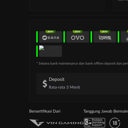
* Selama bank maintenance dan bank offline deposit dan pen
Deposit
Rata-rata 3 Menit
Bersertifikasi Dari
Tanggung Jawab Bermain