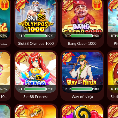
95%
RTP
97%
RTP
RTP
Wukong - Black Scatter
Slot88 Olympus 1000
Bang Gacor 1000
Pi
RTP
95%
RTP
RTP
Starlight Princess 1000
Slot88 Princess
Way of Ninja