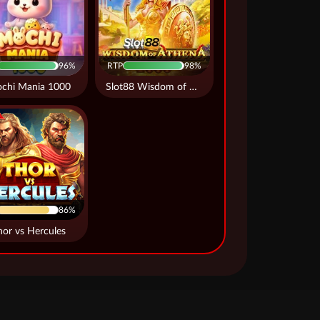
RTP
chi Mania 1000
Slot88 Wisdom of Athena 1000
hor vs Hercules