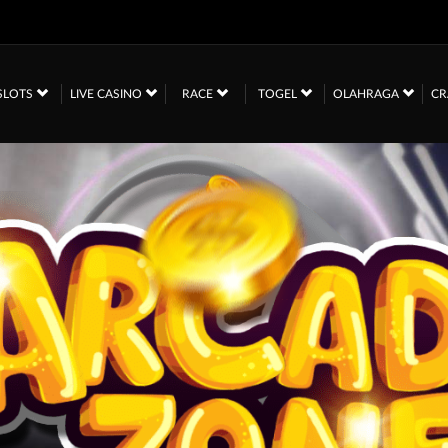
SLOTS
LIVE CASINO
RACE
TOGEL
OLAHRAGA
CR