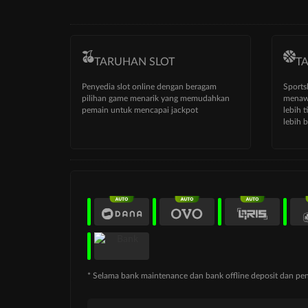
TARUHAN SLOT
T
Penyedia slot online dengan beragam
Sports
pilihan game menarik yang memudahkan
menawa
pemain untuk mencapai jackpot
lebih 
lebih 
* Selama bank maintenance dan bank offline deposit dan pen