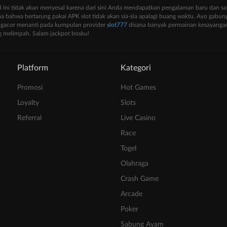
l ini tidak akan menyesal karena dari sini Anda mendapatkan pengalaman baru dan sa
tama bahwa bertarung pakai APK slot tidak akan sia-sia apalagi buang waktu. Ayo 
slot gacor menanti pada kumpulan provider
slot777
disana banyak permainan kesayangan p
ng melimpah. Salam jackpot bosku!
Platform
Kategori
Promosi
Hot Games
Loyalty
Slots
Referral
Live Casino
Race
Togel
Olahraga
Crash Game
Arcade
Poker
Sabung Ayam