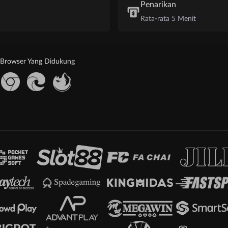
Penarikan
Rata-rata 5 Menit
Browser Yang Didukung