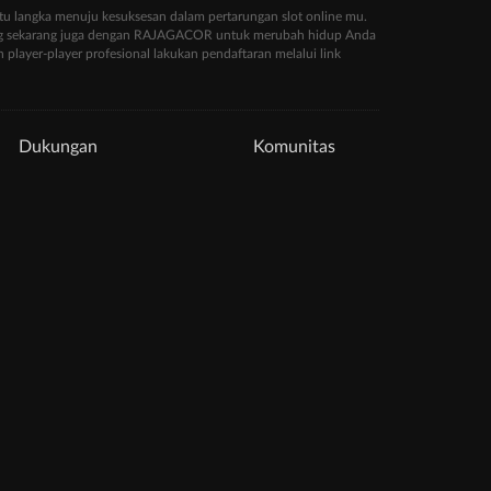
tu langka menuju kesuksesan dalam pertarungan slot online mu.
gabung sekarang juga dengan RAJAGACOR untuk merubah hidup Anda
layer-player profesional lakukan pendaftaran melalui link
Dukungan
Komunitas