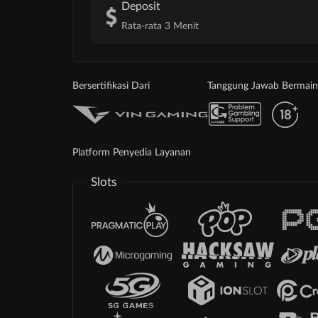
Deposit
Rata-rata 3 Menit
Bersertifikasi Dari
Tanggung Jawab Bermain
Platform Penyedia Layanan
Slots